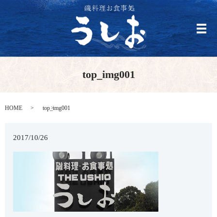
メ
top_img001
HOME
top_img001
2017/10/26