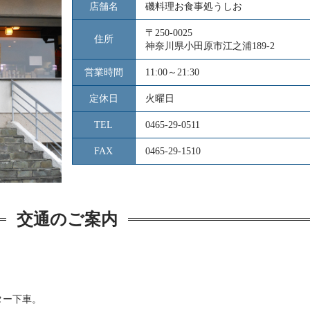
店舗名
磯料理お食事処うしお
〒250-0025
住所
神奈川県小田原市江之浦189-2
営業時間
11:00～21:30
定休日
火曜日
TEL
0465-29-0511
FAX
0465-29-1510
交通のご案内
ター下車。