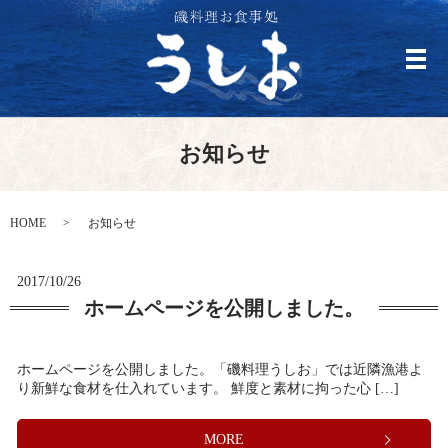
メ
お知らせ
HOME
お知らせ
2017/10/26
ホームページを公開しました。
ホームページを公開しました。「磯料理うしお」では近隣漁港よ
り新鮮な食材を仕入れています。 鮮度と素材に拘った心 […]
MORE