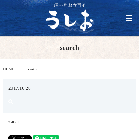
メ
search
HOME
search
2017/10/26
search