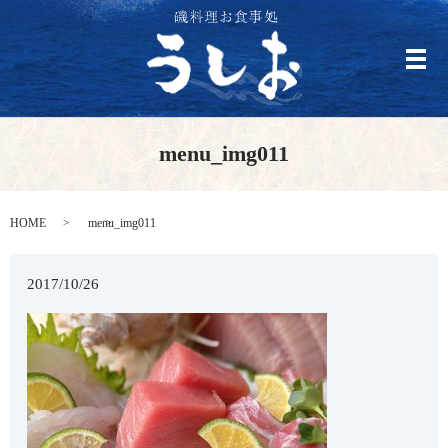
メ
menu_img011
HOME
menu_img011
2017/10/26