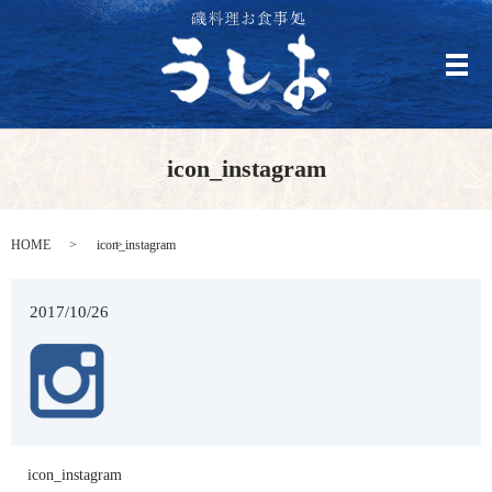
メ
icon_instagram
HOME
icon_instagram
2017/10/26
icon_instagram